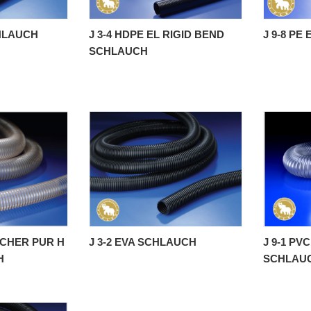
CHLAUCH
J 3-4 HDPE EL RIGID BEND
J 9-8 PE
SCHLAUCH
ISCHER PUR H
J 3-2 EVA SCHLAUCH
J 9-1 PV
H
SCHLAU