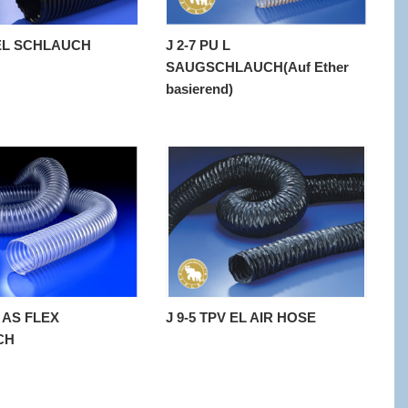
 EL SCHLAUCH
J 2-7 PU L
SAUGSCHLAUCH(Auf Ether
basierend)
C AS FLEX
J 9-5 TPV EL AIR HOSE
CH