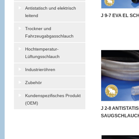
Antistatisch und elektrisch
J 9-7 EVA EL S
leitend
Trockner und
Fahrzeugabgasschlauch
Hochtemperatur-
Lüftungsschlauch
Industrieröhren
Zubehör
Kundenspezifisches Produkt
(OEM)
J 2-8 ANTISTAT
SAUGSCHLAUC