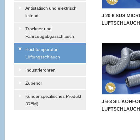
Antistatisch und elektrisch
J 20-6 SUS MIC
leitend
LUFTSCHLAUCH
Trockner und
Fahrzeugabgasschlauch
Hochtemperatur-
Lüftungsschlauch
Industrieröhren
Zubehör
Kundenspezifisches Produkt
J 6-3 SILIKONF
(OEM)
LUFTSCHLAUCH