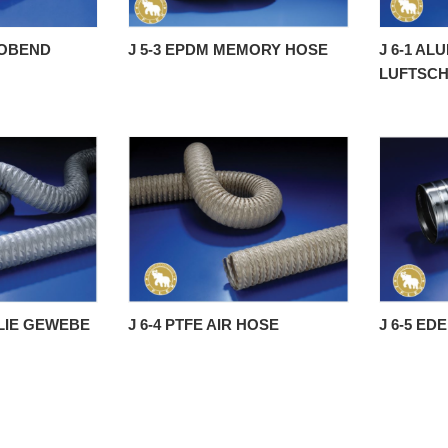
ROBEND
J 5-3 EPDM MEMORY HOSE
J 6-1 AL
LUFTSCH
OLIE GEWEBE
J 6-4 PTFE AIR HOSE
J 6-5 E