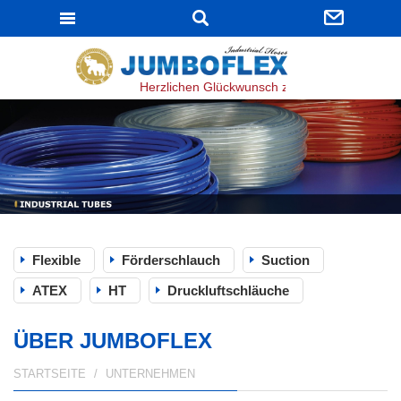
JUMBOFLEX
Herzlichen Glückwunsch zur bestandenen ISO 9
Flexible
Förderschlauch
Suction
ATEX
HT
Druckluftschläuche
ÜBER JUMBOFLEX
STARTSEITE
UNTERNEHMEN