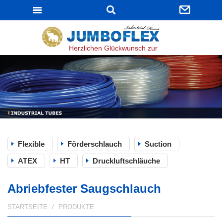
JUMBOFLEX
Herzlichen Glückwunsch zur bestandenen ISO 9001
Flexible
Förderschlauch
Suction
ATEX
HT
Druckluftschläuche
Abriebfester Saugschlauch
STARTSEITE
PRODUKTE