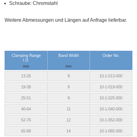
Schraube: Chromstahl
Weitere Abmessungen und Längen auf Anfrage lieferbar.
Clamping Range
Band Width
Order No.
I.D.
mm
mm
13-26
9
10-1-013-000
19-38
9
10-1-019-000
25-51
9
10-1-025-000
40-64
11
10-1-040-000
52-76
12
10-1-052-000
65-89
14
10-1-065-000