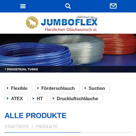
JUMBOFLEX
Herzlichen Glückwunsch zur bestandenen ISO 90
Flexible
Förderschlauch
Suction
ATEX
HT
Druckluftschläuche
ALLE PRODUKTE
STARTSEITE
PRODUKTE