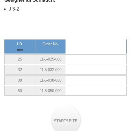
Geeignet für Schlauch:
J 3-2
I.D.
Order No.
mm
25
11-5-025-000
32
11-5-032-000
38
11-5-038-000
50
11-5-050-000
STARTSEITE