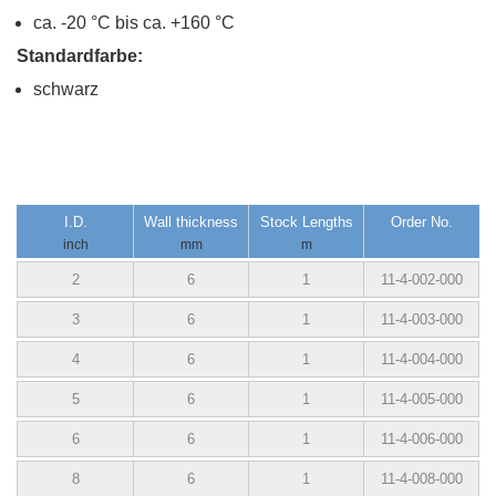
ca. -20 °C bis ca. +160 °C
Standardfarbe:
schwarz
I.D.
Wall thickness
Stock Lengths
Order No.
inch
mm
m
2
6
1
11-4-002-000
3
6
1
11-4-003-000
4
6
1
11-4-004-000
5
6
1
11-4-005-000
6
6
1
11-4-006-000
8
6
1
11-4-008-000